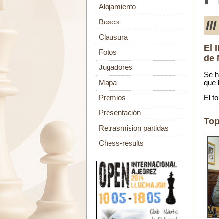
Alojamiento
Bases
II
Clausura
El 
Fotos
de 
Jugadores
Se h
Mapa
que 
El t
Premios
Presentación
Top
Retrasmision partidas
Chess-results