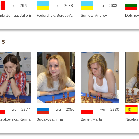
g
2675
g
2638
g
2633
da Zuniga, Julio E
Fedorchuk, Sergey A.
Sumets, Andrey
Delchev
 5
wg
2377
wg
2356
wg
2330
zepkowska, Karina
Sudakova, Irina
Bartel, Marta
Nicolas