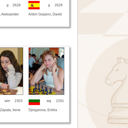
g
2628
g
2626
, Aleksander
Anton Guijarro, David
wm
2303
wg
2291
 Zapata, Irene
Djingarova, Emilia