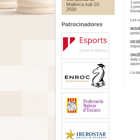
3 prim
Mallorca sub 10,
3 pri
2020
Premi
Les c
Patrocinadores
NOV
perdr
DES
impre
ONZ
data 
aques
La pa