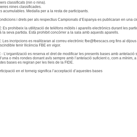
ers classificats (nin o nina).
meres nines classificades.
s acumulables. Medalla per a la resta de participants.
ondicions i drets per als respectius Campionats d’Espanya es publicaran en una circ
È
: Es prohibeix la utilització de telèfons mòbils i aparells electrònics durant les part
à la seva partida. Està prohibit concórrer a la sala amb aquests aparells.
È
: Les incripcions es realitzaran al correu electrònic fbe@fbescacs.org fins al dijou
scindible tenir llicència FBE en vigor.
È
- L’organització es reserva el dret de modificar les presents bases amb antelació su
d’una o més rondes donant avís sempre amb l’antelació suficient o, com a mínim, a l’i
tes bases es regiran per les lleis de la FIDE.
rticipació en el torneig significa l’acceptació d’aquestes bases