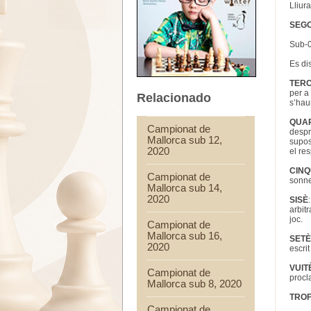
Lliura
SEG
Sub-0
Es di
TER
per a
Relacionado
s’hau
QUA
Campionat de
despr
Mallorca sub 12,
supos
2020
el re
CIN
Campionat de
sonne
Mallorca sub 14,
2020
SISÈ
arbit
joc.
Campionat de
Mallorca sub 16,
SETÈ
2020
escrit
VUIT
Campionat de
procl
Mallorca sub 8, 2020
TRO
Campionat de