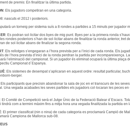
ment de premis: En finalitzar la última partida.
ON
: Els jugadors competiran en una categoria.
8: nascuts el 2012 i posteriors.
sputarà un torneig per sistema suís a 8 rondes a partides a 15 minuts per jugador
CER
: Es podran sol·licitar dos byes de mig punt. Byes per a la primera ronda s’haura
 les rondes posteriors s’han de sol·licitar abans de finalitzar la ronda anterior, tre
ran de sol·licitar abans de finalizar la segona ronda.
RT
: Els rellotges s’engegaran a l’hora prevista per a l’inici de cada ronda. Els ju
és de l’hora prevista d’inici de la ronda perdran la partida per incompareixença. 
arà l’eliminació del campionat. Si un jugador és eliminat ocuparà la última plaça de l
spectiu Campionat d´Espanya.
QUÈ
: Els sistemes de desempat s’aplicaran en aquest ordre: resultat particular, bucho
nborn-berger.
: Els participants que precisin abandonar la sala de joc en el transcurs de les seves 
ral. Una vegada acabades les seves partides els jugadors col·locaran les peces en 
: El Comitè de Competició serà el Jutge Únic de la Federació Balear d´Escacs. Tot
 i tindrà com a termini màxim fins a mitja hora una vegada finalitzada la partida en la
È
: El primer classificat (nin o nina) de cada categoria es proclamarà Campió de Mal
amarà Campiona de Mallorca sub-08.
FEUS