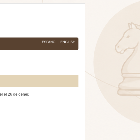
ESPAÑOL
|
ENGLISH
el el 26 de gener.