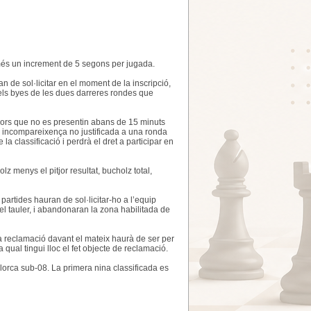
 més un increment de 5 segons per jugada.
n de sol·licitar en el moment de la inscripció,
t dels byes de les dues darreres rondes que
gadors que no es presentin abans de 15 minuts
La incompareixença no justificada a una ronda
a classificació i perdrà el dret a participar en
lz menys el pitjor resultat, bucholz total,
partides hauran de sol·licitar-ho a l’equip
el tauler, i abandonaran la zona habilitada de
a reclamació davant el mateix haurà de ser per
 qual tingui lloc el fet objecte de reclamació.
lorca sub-08. La primera nina classificada es