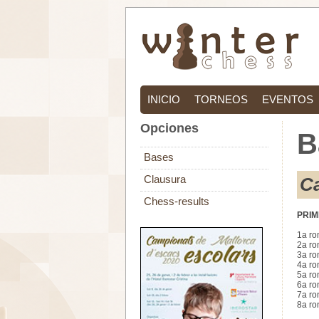
INICIO
TORNEOS
EVENTOS
Opciones
B
Bases
Clausura
Ca
Chess-results
PRI
1a ro
2a ro
3a ro
4a ro
5a ro
6a ro
7a ro
8a ro