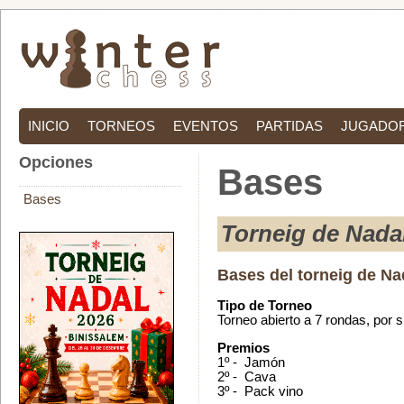
INICIO
TORNEOS
EVENTOS
PARTIDAS
JUGADO
Opciones
Bases
Bases
Torneig de Nada
Bases del torneig de Na
Tipo de Torneo
Torneo abierto a 7 rondas, por 
Premios
1º - Jamón
2º - Cava
3º - Pack vino