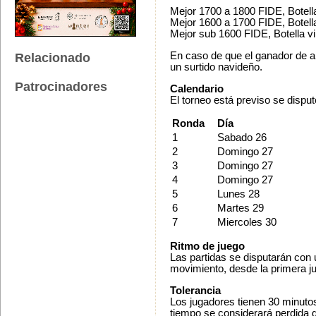
Mejor 1700 a 1800 FIDE, Botell
Mejor 1600 a 1700 FIDE, Botell
Mejor sub 1600 FIDE, Botella v
En caso de que el ganador de a
Relacionado
un surtido navideño.
Patrocinadores
Calendario
El torneo está previso se dispu
Ronda
Día
1
Sabado 26
2
Domingo 27
3
Domingo 27
4
Domingo 27
5
Lunes 28
6
Martes 29
7
Miercoles 30
Ritmo de juego
Las partidas se disputarán con 
movimiento, desde la primera j
Tolerancia
Los jugadores tienen 30 minutos
tiempo se considerará perdida d