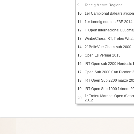
9
Toneig Mestre Regional
10
1er Campionat Balears aficion
11
1er torneig normes FBE 2014
12
III Open Internacional LLucma
13
WinterChess IRT, Trofeo Wha
14
2º BelleVue Chess sub 2000
15
Open Es Vermar 2013
16
IRT Open sub 2200 Nordeste 
17
Open Sub 2000 Can Picafort 
18
IRT Open Sub 2200 marzo 20
19
IRT Open Sub 1900 febrero 2
1r Trofeu Marriott, Open d`es
20
2012