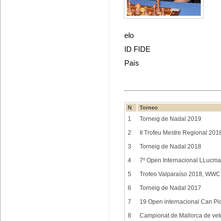
elo
ID FIDE
País
N
Torneo
1
Torneig de Nadal 2019
2
II Trofeu Mestre Regional 20
3
Torneig de Nadal 2018
4
7º Open Internacional LLucma
5
Trofeo Valparaíso 2018, WWC
6
Torneig de Nadal 2017
7
19 Open internacional Can Pic
8
Campionat de Mallorca de ve