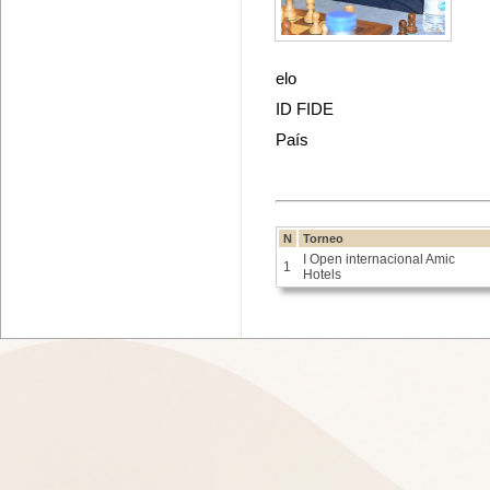
elo
ID FIDE
País
N
Torneo
I Open internacional Amic
1
Hotels